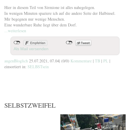
Hier in diesem Teil von Sirmione ist alles nahegelegen.
In wenigen Minuten spaziere ich auf die andere Seite der Halbinsel.
Mir begegnen nur wenige Menschen.
Eine wunderbare Ruhe liegt über dem Dorf.
...weiterlesen
Als Mail versenden
augenBloglich
25.07.2021, 07.04
|
(0/0)
Kommentare
|
TB
|
PL
|
einsortiert in:
SELBSTsein
SELBSTZWEIFEL