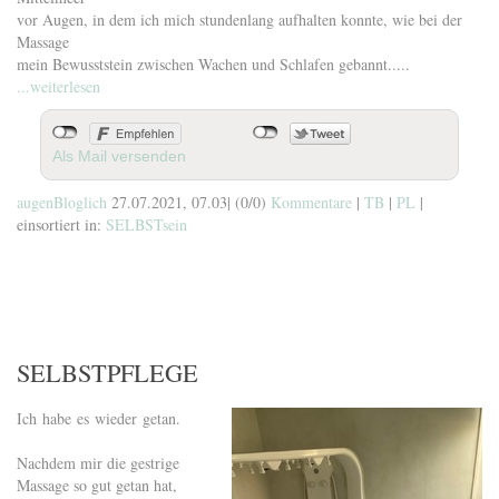
vor Augen, in dem ich mich stundenlang aufhalten konnte, wie bei der
Massage
mein Bewusststein zwischen Wachen und Schlafen gebannt.....
...weiterlesen
Als Mail versenden
augenBloglich
27.07.2021, 07.03
|
(0/0)
Kommentare
|
TB
|
PL
|
einsortiert in:
SELBSTsein
SELBSTPFLEGE
Ich habe es wieder getan.
Nachdem mir die gestrige
Massage so gut getan hat,