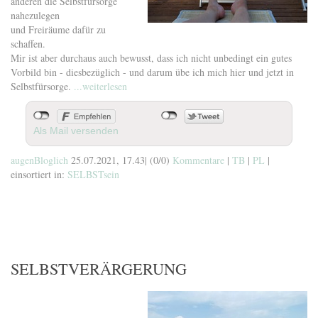
anderen die Selbstfürsorge
nahezulegen
und Freiräume dafür zu
schaffen.
Mir ist aber durchaus auch bewusst, dass ich nicht unbedingt ein gutes
Vorbild bin - diesbezüglich - und darum übe ich mich hier und jetzt in
Selbstfürsorge.
...weiterlesen
Als Mail versenden
augenBloglich
25.07.2021, 17.43
|
(0/0)
Kommentare
|
TB
|
PL
|
einsortiert in:
SELBSTsein
SELBSTVERÄRGERUNG