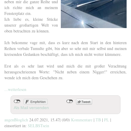
neben mir die ganze Reihe und
ich richte mich an meinem
Fensterplatz ein.
Ich liebe es, kleine Stücke
unserer großartigen Welt von
oben betrachten zu können.
Ich bekomme vage mit, dass es kurz nach dem Start in den hinteren
Reihen verbale Tumulte gibt, bin aber so sehr mit mir selbst und meinen
kreisenden Gedanken beschäftigt, dass ich mich nicht weiter kümmere.
Erst als es sehr laut wird und mich die mit großer Verachtung
herausgeschrieenen Worte: "Nicht neben einem Nigger!" erreichen,
wende ich mich dem Geschehen zu.
...weiterlesen
Als Mail versenden
augenBloglich
24.07.2021, 15.47
|
(0/0)
Kommentare
|
TB
|
PL
|
einsortiert in:
SELBSTsein