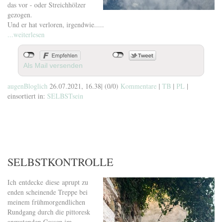
das vor - oder Streichhölzer
gezogen.
Und er hat verloren, irgendwie.....
...weiterlesen
Als Mail versenden
augenBloglich
26.07.2021, 16.38
|
(0/0)
Kommentare
|
TB
|
PL
|
einsortiert in:
SELBSTsein
SELBSTKONTROLLE
Ich entdecke diese aprupt zu
enden scheinende Treppe bei
meinem frühmorgendlichen
Rundgang durch die pittoresk
anmutenden Gassen im