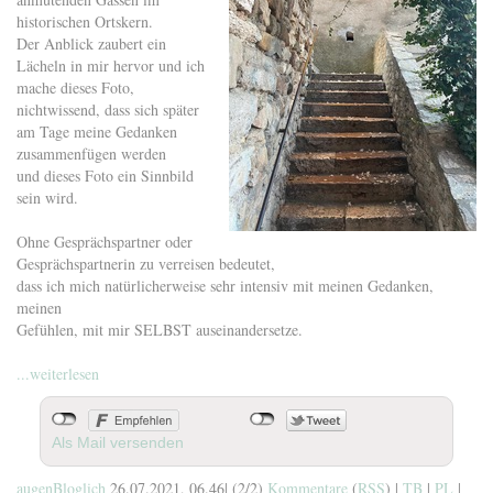
historischen Ortskern.
Der Anblick zaubert ein
Lächeln in mir hervor und ich
mache dieses Foto,
nichtwissend, dass sich später
am Tage meine Gedanken
zusammenfügen werden
und dieses Foto ein Sinnbild
sein wird.
Ohne Gesprächspartner oder
Gesprächspartnerin zu verreisen bedeutet,
dass ich mich natürlicherweise sehr intensiv mit meinen Gedanken,
meinen
Gefühlen, mit mir SELBST auseinandersetze.
...weiterlesen
Als Mail versenden
augenBloglich
26.07.2021, 06.46
|
(2/2)
Kommentare
(
RSS
) |
TB
|
PL
|