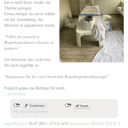
hat es mich heute wieder zur
Therme gezogen.
Etwas mutiger als zuvor wählte
ich die Anwendung, die
übersetzt so angepriesen wurde:
"Fühlst du yourself in
Regenbogenshower rilassato in
pampers."
Ich übersetzte das, recht frei,
für mich ungefähr so:
"Entspannen Sie bei einer herrlichen Regenbogenduschmassage!"
Folglich genau das Richtige für mich.
...weiterlesen
Als Mail versenden
augenBloglich
26.07.2021, 17.11
|
(4/3)
Kommentare
(
RSS
) |
TB
|
PL
|