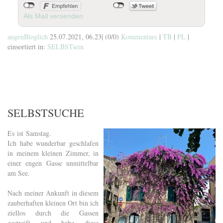
Als Mail versenden
augenBloglich
25.07.2021, 06.23
|
(0/0)
Kommentare
|
TB
|
PL
|
einsortiert in:
SELBSTsein
SELBSTSUCHE
Es ist Samstag.
Ich habe wunderbar geschlafen
in meinem kleinen Zimmer, in
einer engen Gasse unmittelbar
am See.
Nach meiner Ankunft in diesem
zauberhaften kleinen Ort bin ich
ziellos durch die Gassen
gestreift und habe diese