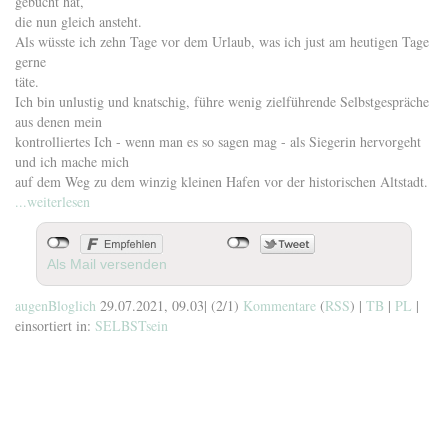
gebucht hat,
die nun gleich ansteht.
Als wüsste ich zehn Tage vor dem Urlaub, was ich just am heutigen Tage
gerne
täte.
Ich bin unlustig und knatschig, führe wenig zielführende Selbstgespräche
aus denen mein
kontrolliertes Ich - wenn man es so sagen mag - als Siegerin hervorgeht
und ich mache mich
auf dem Weg zu dem winzig kleinen Hafen vor der historischen Altstadt.
...weiterlesen
Als Mail versenden
augenBloglich
29.07.2021, 09.03
|
(2/1)
Kommentare
(
RSS
) |
TB
|
PL
|
einsortiert in:
SELBSTsein