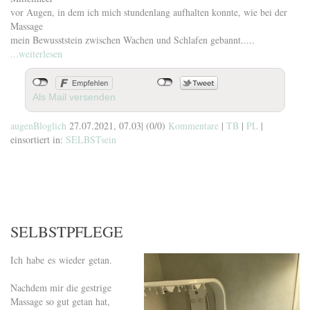
vor Augen, in dem ich mich stundenlang aufhalten konnte, wie bei der
Massage
mein Bewusststein zwischen Wachen und Schlafen gebannt.....
...weiterlesen
Als Mail versenden
augenBloglich
27.07.2021, 07.03
|
(0/0)
Kommentare
|
TB
|
PL
|
einsortiert in:
SELBSTsein
SELBSTPFLEGE
Ich habe es wieder getan.
Nachdem mir die gestrige
Massage so gut getan hat,