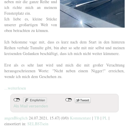
neben mir die ganze Reihe und
ich richte mich an meinem
Fensterplatz ein.
Ich liebe es, kleine Stücke
unserer großartigen Welt von
oben betrachten zu können.
Ich bekomme vage mit, dass es kurz nach dem Start in den hinteren
Reihen verbale Tumulte gibt, bin aber so sehr mit mir selbst und meinen
kreisenden Gedanken beschäftigt, dass ich mich nicht weiter kümmere.
Erst als es sehr laut wird und mich die mit großer Verachtung
herausgeschrieenen Worte: "Nicht neben einem Nigger!" erreichen,
wende ich mich dem Geschehen zu.
...weiterlesen
Als Mail versenden
augenBloglich
24.07.2021, 15.47
|
(0/0)
Kommentare
|
TB
|
PL
|
einsortiert in:
SELBSTsein