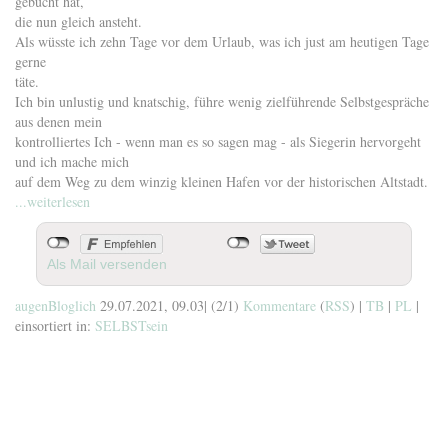
gebucht hat,
die nun gleich ansteht.
Als wüsste ich zehn Tage vor dem Urlaub, was ich just am heutigen Tage
gerne
täte.
Ich bin unlustig und knatschig, führe wenig zielführende Selbstgespräche
aus denen mein
kontrolliertes Ich - wenn man es so sagen mag - als Siegerin hervorgeht
und ich mache mich
auf dem Weg zu dem winzig kleinen Hafen vor der historischen Altstadt.
...weiterlesen
Als Mail versenden
augenBloglich
29.07.2021, 09.03
|
(2/1)
Kommentare
(
RSS
) |
TB
|
PL
|
einsortiert in:
SELBSTsein