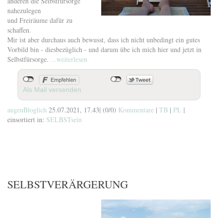
anderen die Selbstfürsorge
nahezulegen
und Freiräume dafür zu
schaffen.
Mir ist aber durchaus auch bewusst, dass ich nicht unbedingt ein gutes
Vorbild bin - diesbezüglich - und darum übe ich mich hier und jetzt in
Selbstfürsorge.
...weiterlesen
Als Mail versenden
augenBloglich
25.07.2021, 17.43
|
(0/0)
Kommentare
|
TB
|
PL
|
einsortiert in:
SELBSTsein
SELBSTVERÄRGERUNG