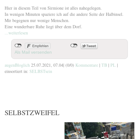
Hier in diesem Teil von Sirmione ist alles nahegelegen.
In wenigen Minuten spaziere ich auf die andere Seite der Halbinsel.
Mir begegnen nur wenige Menschen.
Eine wunderbare Ruhe liegt über dem Dorf.
...weiterlesen
Als Mail versenden
augenBloglich
25.07.2021, 07.04
|
(0/0)
Kommentare
|
TB
|
PL
|
einsortiert in:
SELBSTsein
SELBSTZWEIFEL