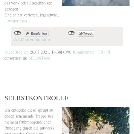
das vor - oder Streichhölzer
gezogen.
Und er hat verloren, irgendwie.....
...weiterlesen
Als Mail versenden
augenBloglich
26.07.2021, 16.38
|
(0/0)
Kommentare
|
TB
|
PL
|
einsortiert in:
SELBSTsein
SELBSTKONTROLLE
Ich entdecke diese aprupt zu
enden scheinende Treppe bei
meinem frühmorgendlichen
Rundgang durch die pittoresk
anmutenden Gassen im