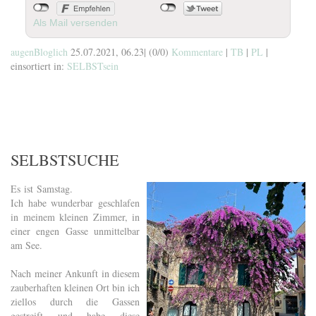
Als Mail versenden
augenBloglich
25.07.2021, 06.23
|
(0/0)
Kommentare
|
TB
|
PL
|
einsortiert in:
SELBSTsein
SELBSTSUCHE
Es ist Samstag.
Ich habe wunderbar geschlafen
in meinem kleinen Zimmer, in
einer engen Gasse unmittelbar
am See.
Nach meiner Ankunft in diesem
zauberhaften kleinen Ort bin ich
ziellos durch die Gassen
gestreift und habe diese