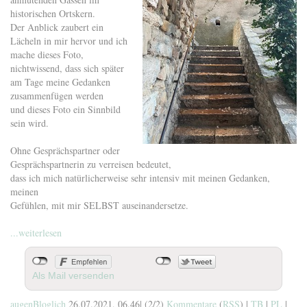
historischen Ortskern.
Der Anblick zaubert ein
Lächeln in mir hervor und ich
mache dieses Foto,
nichtwissend, dass sich später
am Tage meine Gedanken
zusammenfügen werden
und dieses Foto ein Sinnbild
sein wird.
Ohne Gesprächspartner oder
Gesprächspartnerin zu verreisen bedeutet,
dass ich mich natürlicherweise sehr intensiv mit meinen Gedanken,
meinen
Gefühlen, mit mir SELBST auseinandersetze.
...weiterlesen
Als Mail versenden
augenBloglich
26.07.2021, 06.46
|
(2/2)
Kommentare
(
RSS
) |
TB
|
PL
|