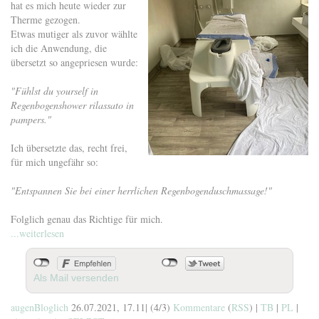
hat es mich heute wieder zur
Therme gezogen.
Etwas mutiger als zuvor wählte
ich die Anwendung, die
übersetzt so angepriesen wurde:
"Fühlst du yourself in
Regenbogenshower rilassato in
pampers."
Ich übersetzte das, recht frei,
für mich ungefähr so:
"Entspannen Sie bei einer herrlichen Regenbogenduschmassage!"
Folglich genau das Richtige für mich.
...weiterlesen
Als Mail versenden
augenBloglich
26.07.2021, 17.11
|
(4/3)
Kommentare
(
RSS
) |
TB
|
PL
|