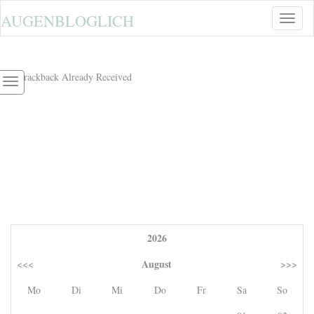
AUGENBLOGLICH
Toggle
naviga
1
Trackback Already Received
2026
August
<<<
>>>
Mo
Di
Mi
Do
Fr
Sa
So