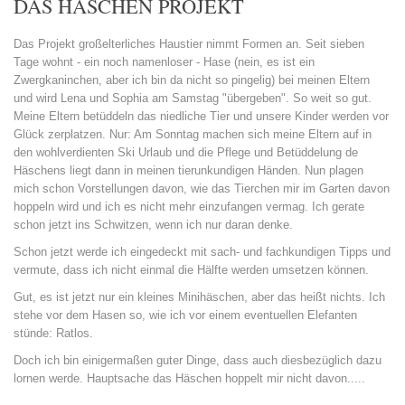
DAS HÄSCHEN PROJEKT
Das Projekt großelterliches Haustier nimmt Formen an. Seit sieben
Tage wohnt - ein noch namenloser - Hase (nein, es ist ein
Zwergkaninchen, aber ich bin da nicht so pingelig) bei meinen Eltern
und wird Lena und Sophia am Samstag "übergeben". So weit so gut.
Meine Eltern betüddeln das niedliche Tier und unsere Kinder werden vor
Glück zerplatzen. Nur: Am Sonntag machen sich meine Eltern auf in
den wohlverdienten Ski Urlaub und die Pflege und Betüddelung de
Häschens liegt dann in meinen tierunkundigen Händen. Nun plagen
mich schon Vorstellungen davon, wie das Tierchen mir im Garten davon
hoppeln wird und ich es nicht mehr einzufangen vermag. Ich gerate
schon jetzt ins Schwitzen, wenn ich nur daran denke.
Schon jetzt werde ich eingedeckt mit sach- und fachkundigen Tipps und
vermute, dass ich nicht einmal die Hälfte werden umsetzen können.
Gut, es ist jetzt nur ein kleines Minihäschen, aber das heißt nichts. Ich
stehe vor dem Hasen so, wie ich vor einem eventuellen Elefanten
stünde: Ratlos.
Doch ich bin einigermaßen guter Dinge, dass auch diesbezüglich dazu
lornen werde. Hauptsache das Häschen hoppelt mir nicht davon.....