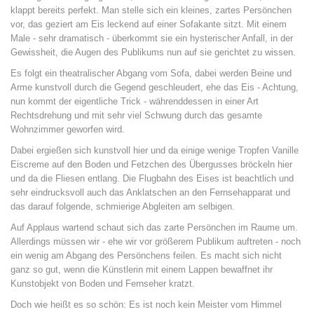
klappt bereits perfekt. Man stelle sich ein kleines, zartes Persönchen
vor, das geziert am Eis leckend auf einer Sofakante sitzt. Mit einem
Male - sehr dramatisch - überkommt sie ein hysterischer Anfall, in der
Gewissheit, die Augen des Publikums nun auf sie gerichtet zu wissen.
Es folgt ein theatralischer Abgang vom Sofa, dabei werden Beine und
Arme kunstvoll durch die Gegend geschleudert, ehe das Eis - Achtung,
nun kommt der eigentliche Trick - währenddessen in einer Art
Rechtsdrehung und mit sehr viel Schwung durch das gesamte
Wohnzimmer geworfen wird.
Dabei ergießen sich kunstvoll hier und da einige wenige Tropfen Vanille
Eiscreme auf den Boden und Fetzchen des Übergusses bröckeln hier
und da die Fliesen entlang. Die Flugbahn des Eises ist beachtlich und
sehr eindrucksvoll auch das Anklatschen an den Fernsehapparat und
das darauf folgende, schmierige Abgleiten am selbigen.
Auf Applaus wartend schaut sich das zarte Persönchen im Raume um.
Allerdings müssen wir - ehe wir vor größerem Publikum auftreten - noch
ein wenig am Abgang des Persönchens feilen. Es macht sich nicht
ganz so gut, wenn die Künstlerin mit einem Lappen bewaffnet ihr
Kunstobjekt von Boden und Fernseher kratzt.
Doch wie heißt es so schön: Es ist noch kein Meister vom Himmel