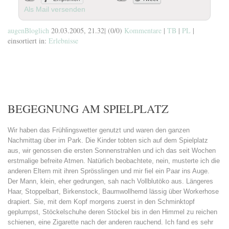
Als Mail versenden
augenBloglich
20.03.2005, 21.32
|
(0/0)
Kommentare
|
TB
|
PL
|
einsortiert in:
Erlebnisse
BEGEGNUNG AM SPIELPLATZ
Wir haben das Frühlingswetter genutzt und waren den ganzen
Nachmittag über im Park. Die Kinder tobten sich auf dem Spielplatz
aus, wir genossen die ersten Sonnenstrahlen und ich das seit Wochen
erstmalige befreite Atmen. Natürlich beobachtete, nein, musterte ich die
anderen Eltern mit ihren Sprösslingen und mir fiel ein Paar ins Auge.
Der Mann, klein, eher gedrungen, sah nach Vollblutöko aus. Längeres
Haar, Stoppelbart, Birkenstock, Baumwollhemd lässig über Workerhose
drapiert. Sie, mit dem Kopf morgens zuerst in den Schminktopf
geplumpst, Stöckelschuhe deren Stöckel bis in den Himmel zu reichen
schienen, eine Zigarette nach der anderen rauchend. Ich fand es sehr