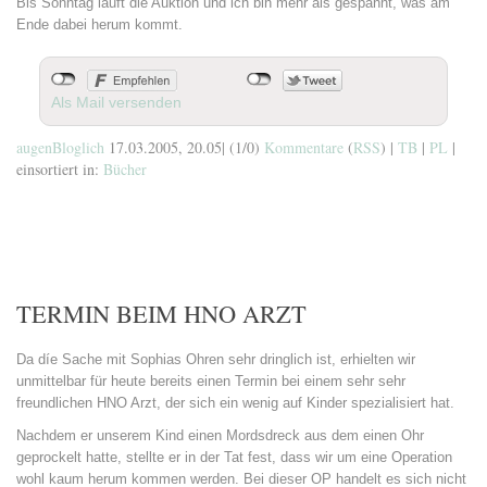
Bis Sonntag läuft die Auktion und ich bin mehr als gespannt, was am
Ende dabei herum kommt.
Als Mail versenden
augenBloglich
17.03.2005, 20.05
|
(1/0)
Kommentare
(
RSS
) |
TB
|
PL
|
einsortiert in:
Bücher
TERMIN BEIM HNO ARZT
Da díe Sache mit Sophias Ohren sehr dringlich ist, erhielten wir
unmittelbar für heute bereits einen Termin bei einem sehr sehr
freundlichen HNO Arzt, der sich ein wenig auf Kinder spezialisiert hat.
Nachdem er unserem Kind einen Mordsdreck aus dem einen Ohr
geprockelt hatte, stellte er in der Tat fest, dass wir um eine Operation
wohl kaum herum kommen werden. Bei dieser OP handelt es sich nicht