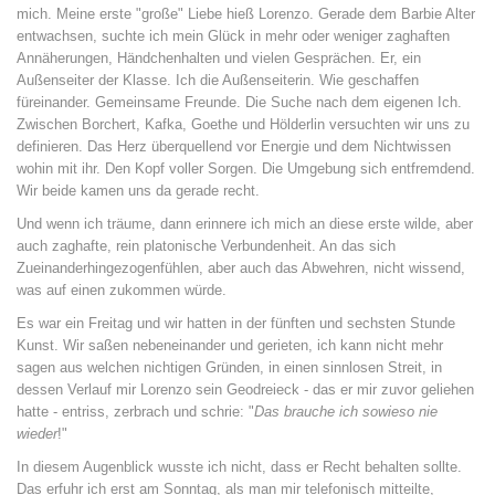
mich. Meine erste "große" Liebe hieß Lorenzo. Gerade dem Barbie Alter
entwachsen, suchte ich mein Glück in mehr oder weniger zaghaften
Annäherungen, Händchenhalten und vielen Gesprächen. Er, ein
Außenseiter der Klasse. Ich die Außenseiterin. Wie geschaffen
füreinander. Gemeinsame Freunde. Die Suche nach dem eigenen Ich.
Zwischen Borchert, Kafka, Goethe und Hölderlin versuchten wir uns zu
definieren. Das Herz überquellend vor Energie und dem Nichtwissen
wohin mit ihr. Den Kopf voller Sorgen. Die Umgebung sich entfremdend.
Wir beide kamen uns da gerade recht.
Und wenn ich träume, dann erinnere ich mich an diese erste wilde, aber
auch zaghafte, rein platonische Verbundenheit. An das sich
Zueinanderhingezogenfühlen, aber auch das Abwehren, nicht wissend,
was auf einen zukommen würde.
Es war ein Freitag und wir hatten in der fünften und sechsten Stunde
Kunst. Wir saßen nebeneinander und gerieten, ich kann nicht mehr
sagen aus welchen nichtigen Gründen, in einen sinnlosen Streit, in
dessen Verlauf mir Lorenzo sein Geodreieck - das er mir zuvor geliehen
hatte - entriss, zerbrach und schrie: "
Das brauche ich sowieso nie
wieder
!"
In diesem Augenblick wusste ich nicht, dass er Recht behalten sollte.
Das erfuhr ich erst am Sonntag, als man mir telefonisch mitteilte,