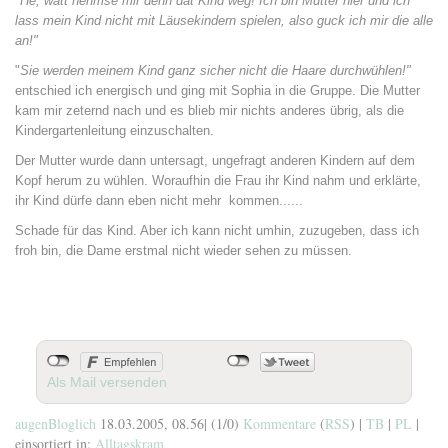
"He, watt nehmse mir denn dat Kind weg! Ich bin Mutter hier und ich
lass mein Kind nicht mit Läusekindern spielen, also guck ich mir die alle
an!"
"
Sie werden meinem Kind ganz sicher nicht die Haare durchwühlen!"
entschied ich energisch und ging mit Sophia in die Gruppe. Die Mutter
kam mir zeternd nach und es blieb mir nichts anderes übrig, als die
Kindergartenleitung einzuschalten.
Der Mutter wurde dann untersagt, ungefragt anderen Kindern auf dem
Kopf herum zu wühlen. Woraufhin die Frau ihr Kind nahm und erklärte,
ihr Kind dürfe dann eben nicht mehr kommen......
Schade für das Kind. Aber ich kann nicht umhin, zuzugeben, dass ich
froh bin, die Dame erstmal nicht wieder sehen zu müssen.
Als Mail versenden
augenBloglich
18.03.2005, 08.56
|
(1/0)
Kommentare
(
RSS
) |
TB
|
PL
|
einsortiert in:
Alltagskram