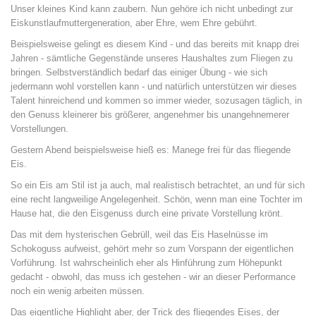
Unser kleines Kind kann zaubern. Nun gehöre ich nicht unbedingt zur
Eiskunstlaufmuttergeneration, aber Ehre, wem Ehre gebührt.
Beispielsweise gelingt es diesem Kind - und das bereits mit knapp drei
Jahren - sämtliche Gegenstände unseres Haushaltes zum Fliegen zu
bringen. Selbstverständlich bedarf das einiger Übung - wie sich
jedermann wohl vorstellen kann - und natürlich unterstützen wir dieses
Talent hinreichend und kommen so immer wieder, sozusagen täglich, in
den Genuss kleinerer bis größerer, angenehmer bis unangehnemerer
Vorstellungen.
Gestern Abend beispielsweise hieß es: Manege frei für das fliegende
Eis.
So ein Eis am Stil ist ja auch, mal realistisch betrachtet, an und für sich
eine recht langweilige Angelegenheit. Schön, wenn man eine Tochter im
Hause hat, die den Eisgenuss durch eine private Vorstellung krönt.
Das mit dem hysterischen Gebrüll, weil das Eis Haselnüsse im
Schokoguss aufweist, gehört mehr so zum Vorspann der eigentlichen
Vorführung. Ist wahrscheinlich eher als Hinführung zum Höhepunkt
gedacht - obwohl, das muss ich gestehen - wir an dieser Performance
noch ein wenig arbeiten müssen.
Das eigentliche Highlight aber, der Trick des fliegendes Eises, der