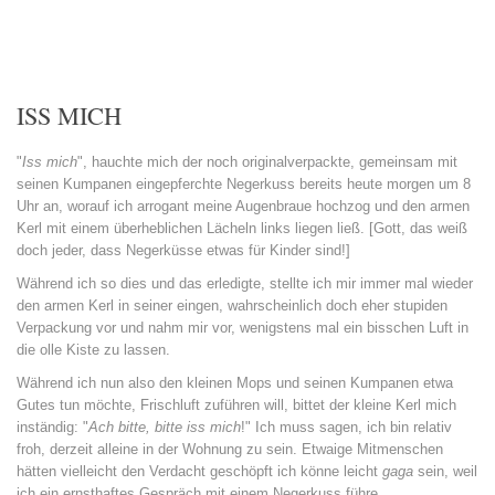
ISS MICH
"
Iss mich
", hauchte mich der noch originalverpackte, gemeinsam mit
seinen Kumpanen eingepferchte Negerkuss bereits heute morgen um 8
Uhr an, worauf ich arrogant meine Augenbraue hochzog und den armen
Kerl mit einem überheblichen Lächeln links liegen ließ. [Gott, das weiß
doch jeder, dass Negerküsse etwas für Kinder sind!]
Während ich so dies und das erledigte, stellte ich mir immer mal wieder
den armen Kerl in seiner eingen, wahrscheinlich doch eher stupiden
Verpackung vor und nahm mir vor, wenigstens mal ein bisschen Luft in
die olle Kiste zu lassen.
Während ich nun also den kleinen Mops und seinen Kumpanen etwa
Gutes tun möchte, Frischluft zuführen will, bittet der kleine Kerl mich
inständig: "
Ach bitte, bitte iss mich
!" Ich muss sagen, ich bin relativ
froh, derzeit alleine in der Wohnung zu sein. Etwaige Mitmenschen
hätten vielleicht den Verdacht geschöpft ich könne leicht
gaga
sein, weil
ich ein ernsthaftes Gespräch mit einem Negerkuss führe.