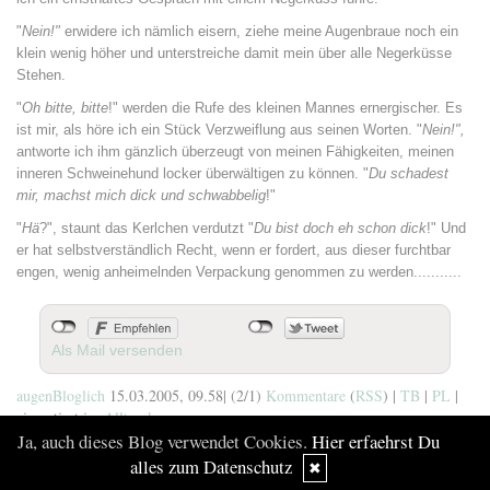
"
Nein!"
erwidere ich nämlich eisern, ziehe meine Augenbraue noch ein
klein wenig höher und unterstreiche damit mein über alle Negerküsse
Stehen.
"
Oh bitte, bitte
!" werden die Rufe des kleinen Mannes
ernergischer.
Es
ist mir, als höre ich ein Stück Verzweiflung aus seinen Worten. "
Nein!",
antworte ich ihm gänzlich überzeugt von meinen Fähigkeiten, meinen
inneren Schweinehund locker überwältigen zu können. "
Du schadest
mir, machst mich dick und schwabbelig
!"
"
Hä
?", staunt das Kerlchen verdutzt "
Du bist doch eh schon dick
!" Und
er hat selbstverständlich Recht, wenn er fordert, aus dieser furchtbar
engen, wenig anheimelnden Verpackung genommen zu werden...........
Als Mail versenden
augenBloglich
15.03.2005, 09.58
|
(2/1)
Kommentare
(
RSS
) |
TB
|
PL
|
einsortiert in:
Alltagskram
Ja, auch dieses Blog verwendet Cookies.
Hier erfaehrst Du
alles zum Datenschutz
✖