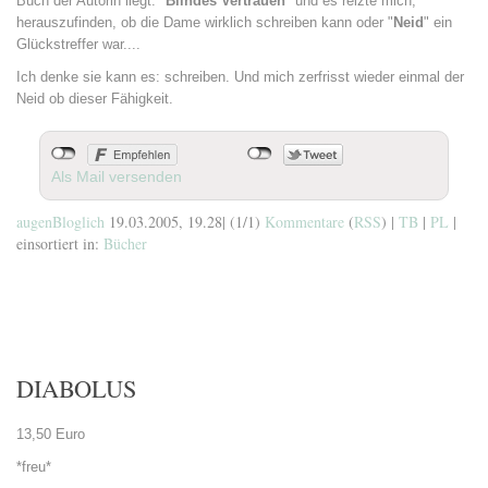
Buch der Autorin liegt. "
Blindes Vertrauen
" und es reizte mich,
herauszufinden, ob die Dame wirklich schreiben kann oder "
Neid
" ein
Glückstreffer war....
Ich denke sie kann es: schreiben. Und mich zerfrisst wieder einmal der
Neid ob dieser Fähigkeit.
Als Mail versenden
augenBloglich
19.03.2005, 19.28
|
(1/1)
Kommentare
(
RSS
) |
TB
|
PL
|
einsortiert in:
Bücher
DIABOLUS
13,50 Euro
*freu*