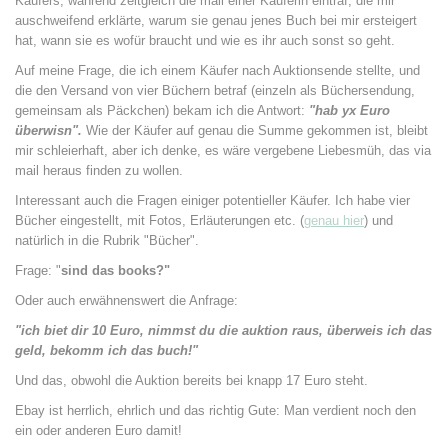
Käufers, während zeitgleich die mail einer Käuferin eintraf, die mir
auschweifend erklärte, warum sie genau jenes Buch bei mir ersteigert
hat, wann sie es wofür braucht und wie es ihr auch sonst so geht.
Auf meine Frage, die ich einem Käufer nach Auktionsende stellte, und
die den Versand von vier Büchern betraf (einzeln als Büchersendung,
gemeinsam als Päckchen) bekam ich die Antwort:
"hab yx Euro
überwisn".
Wie der Käufer auf genau die Summe gekommen ist, bleibt
mir schleierhaft, aber ich denke, es wäre vergebene Liebesmüh, das via
mail heraus finden zu wollen.
Interessant auch die Fragen einiger potentieller Käufer. Ich habe vier
Bücher eingestellt, mit Fotos, Erläuterungen etc. (
genau hier
) und
natürlich in die Rubrik "Bücher".
Frage: "
sind das books?"
Oder auch erwähnenswert die Anfrage:
"ich biet dir 10 Euro, nimmst du die auktion raus, überweis ich das
geld, bekomm ich das buch!"
Und das, obwohl die Auktion bereits bei knapp 17 Euro steht.
Ebay ist herrlich, ehrlich und das richtig Gute: Man verdient noch den
ein oder anderen Euro damit!