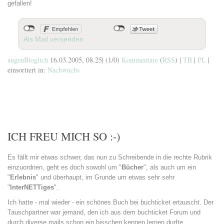
gefallen!
Als Mail versenden
augenBloglich
16.03.2005, 08.25
|
(1/0)
Kommentare
(
RSS
) |
TB
|
PL
|
einsortiert in:
Nachwuchs
ICH FREU MICH SO :-)
Es fällt mir etwas schwer, das nun zu Schreibende in die rechte Rubrik
einzuordnen, geht es doch sowohl um "
Bücher
", als auch um ein
"
Erlebnis
" und überhaupt, im Grunde um etwas sehr sehr
"
InterNETTiges
".
Ich hatte - mal wieder - ein schönes Buch bei buchticket ertauscht. Der
Tauschpartner war jemand, den ich aus dem buchticket Forum und
durch diverse mails schon ein bisschen kennen lernen durfte.