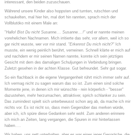
interessant, den beiden zuzuschauen.
Während unsere Kinder also hoppsten und turnten, rutschten und
schaukelten, mal hier hin, mal dort hin rannten, sprach mich der
Vollblutöko mit einem Male an:
"
Hallo! Bist Du nicht Susanne.... Susanne....!"
und er nannte meinen
vorehelichen Nachnamen. Mich irritierte das sehr, vor allem, weil ich so
gar nicht wusste, wer vor mir stand.
"Erkennst Du mich nicht?"
Ich
musste, ein wenig peinlich berührt, verneinen. Schnell klärte er mich auf
und nachdem er mir seinen Namen nannte, konnte ich sein jetztiges
Gesicht mit dem des damaligen Schuljungen in Verbindung bringen.
Zuletzt gesehen in der achten Klasse. Gut befreundet. Sehr gut sogar.
So ein flachback in die eigene Vergangenheit rührt mich immer sehr auf.
Ich vermag nicht zu sagen warum das so ist. Zum einen sind solche
Momente jene, in denen ich mir wünschte - rein körperlich - "besser"
dazustehen, mehr herzumachen, attraktiver, sprich schlanker zu sein.
Das zumindest spielt sich unterbewusst schon arg ab, da mache ich mir
nichts vor. Es ist nicht so, dass mein Gegenüber das merken würde,
aber ich, ich spüre diese Gedanken sehr wohl. Zum anderen erinnere
ich mich an Zeiten, lang vergangen, die Spuren in mir hinterlassen
haben.....
Wir haben uns nett unterhalten, aber es war eines jener Gespräche, die