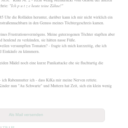
chrie:
"Ich p u t z e heute teine Zähne!"
45 Uhr die Rolläden herunter, darüber kann ich mir nicht wirklich ein
benstraßennachbarn in den Genuss meines Töchtergeschreis kamen.
ines Frustrationsvermögens. Meine guterzogenen Töchter stapften aber
nd heulend zu verkünden, sie hätten nasse Füße.
weilen versumpften Tomaten? - fragte ich mich kurzzeitig, ehe ich
nd Einkäufe zu kümmern.
iden Mädel noch eine kurze Panikattacke ehe sie fluchtartig die
- ich Rabenmutter ich - dass KiKa mir meine Nerven rettete.
 Kinder nun "Au Schwarte" und Muttern hat Zeit, sich ein klein wenig
Als Mail versenden
 |
TB
|
PL