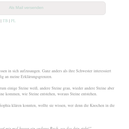
Als Mail versenden
 |
TB
|
PL
ssen in sich aufzusaugen. Ganz anders als ihre Schwester interessiert
äufig an meine Erklärungsgrenzen.
um einige Steine weiß, andere Steine grau, wieder andere Steine aber
ine kommen, wie Steine entstehen, woraus Steine entstehen.
ophia klären konnten, wollte sie wissen, wer denn die Knochen in die
auf mir mal besser ein anderes Buch, wo das drin steht!"