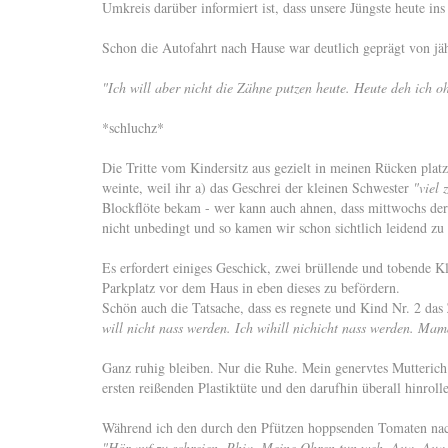
Umkreis darüber informiert ist, dass unsere Jüngste heute in
Schon die Autofahrt nach Hause war deutlich geprägt von jä
"Ich will aber nicht die Zähne putzen heute. Heute deh ich o
*schluchz*
Die Tritte vom Kindersitz aus gezielt in meinen Rücken platzi
weinte, weil ihr a) das Geschrei der kleinen Schwester
"viel 
Blockflöte bekam - wer kann auch ahnen, dass mittwochs der 
nicht unbedingt und so kamen wir schon sichtlich leidend zu
Es erfordert einiges Geschick, zwei brüllende und tobende K
Parkplatz vor dem Haus in eben dieses zu befördern.
Schön auch die Tatsache, dass es regnete und Kind Nr. 2 da
will nicht nass werden. Ich wihill nichicht nass werden. M
Ganz ruhig bleiben. Nur die Ruhe. Mein genervtes Mutterich 
ersten reißenden Plastiktüte und den darufhin überall hinrol
Während ich den durch den Pfützen hoppsenden Tomaten nach
"Hör auf zu schreien, Phia. Meine Ohren tun weh. Aua. Au