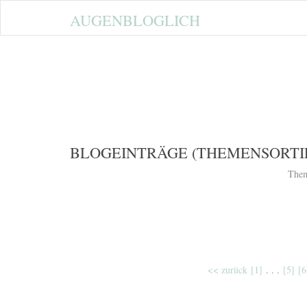
AUGENBLOGLICH
BLOGEINTRÄGE (THEMENSORTI
The
<< zurück
[1]
. . .
[5]
[6