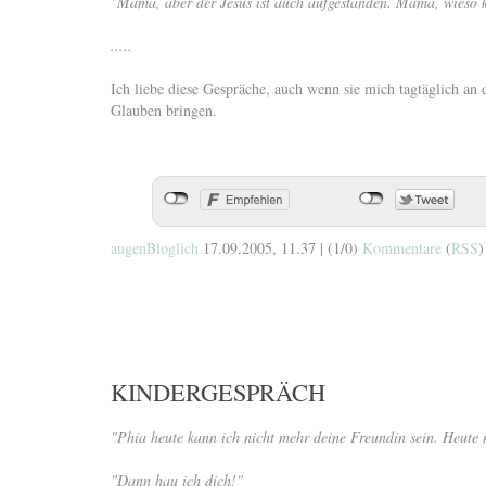
"Mama, aber der Jesus ist auch aufgestanden. Mama, wieso k
.....
Ich liebe diese Gespräche, auch wenn sie mich tagtäglich 
Glauben bringen.
augenBloglich
17.09.2005, 11.37
|
(1/0)
Kommentare
(
RSS
)
KINDERGESPRÄCH
"Phia heute kann ich nicht mehr deine Freundin sein. Heute n
"Dann hau ich dich!"