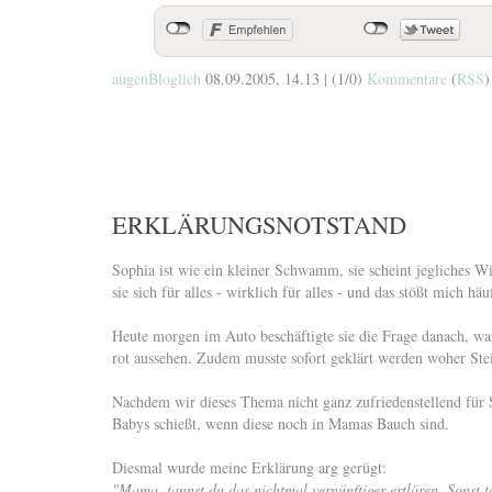
augenBloglich
08.09.2005, 14.13
|
(1/0)
Kommentare
(
RSS
)
ERKLÄRUNGSNOTSTAND
Sophia ist wie ein kleiner Schwamm, sie scheint jegliches Wi
sie sich für alles - wirklich für alles - und das stößt mich h
Heute morgen im Auto beschäftigte sie die Frage danach, war
rot aussehen. Zudem musste sofort geklärt werden woher Ste
Nachdem wir dieses Thema nicht ganz zufriedenstellend für S
Babys schießt, wenn diese noch in Mamas Bauch sind.
Diesmal wurde meine Erklärung arg gerügt:
"Mama, tannst du das nichtmal vernünftiger ertlären. Sonst t