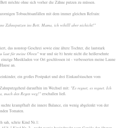
s Bett möchte ohne sich vorher die Zähne putzen zu müssen.
hzornigen Tobsuchtsanfällen mit dem immer gleichen Refrain:
hne Zähneputzen ins Bett. Mama, ich wihilll aber nichicht!"
ert, das nonstop Geschrei sowie eine ältere Tochter, die lautstark
zu laut für meine Ohren"
war und sie b) heute nicht die heißersehnte
einzige Musikladen vor Ort geschlossen ist - verbesserten meine Laune
 Hause an.
leinkinder, ein großes Postpaket und drei Einkaufstaschen vom
s Zahnputzgeheul daraufhin im Wechsel mit:
"Es regnet, es regnet. Ich
ama, mach den Regen weg!"
erschallen ließ.
suchte krampfhaft die innere Balance, ein wenig abgelenkt von der
lenden Tomaten.
 sah, schrie Kind Nr.1:
a. AUA."
Kind Nr. 2 - recht wenig beeindruckt vom Genöle der älteren