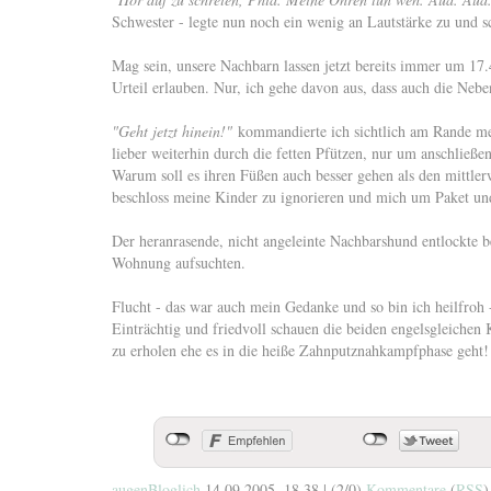
Schwester - legte nun noch ein wenig an Lautstärke zu und s
Mag sein, unsere Nachbarn lassen jetzt bereits immer um 17.
Urteil erlauben. Nur, ich gehe davon aus, dass auch die Ne
"Geht jetzt hinein!"
kommandierte ich sichtlich am Rande me
lieber weiterhin durch die fetten Pfützen, nur um anschließe
Warum soll es ihren Füßen auch besser gehen als den mittler
beschloss meine Kinder zu ignorieren und mich um Paket u
Der heranrasende, nicht angeleinte Nachbarshund entlockte be
Wohnung aufsuchten.
Flucht - das war auch mein Gedanke und so bin ich heilfroh 
Einträchtig und friedvoll schauen die beiden engelsgleichen
zu erholen ehe es in die heiße Zahnputznahkampfphase geht!
augenBloglich
14.09.2005, 18.38
|
(2/0)
Kommentare
(
RSS
)