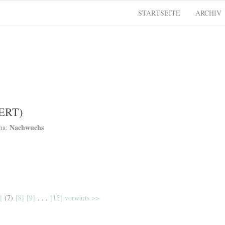
STARTSEITE
ARCHIV
ERT)
Nachwuchs
ma:
]
(7)
[8]
[9]
. . .
[15]
vorwärts >>