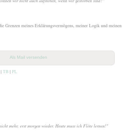
önnen wir nicht auch aufstehen, wenn wir gestorben sind?"
an die Grenzen meines Erklärungsvermögens, meiner Logik und meinen
Als Mail versenden
 |
TB
|
PL
icht mehr, erst morgen wieder. Heute muss ich Flöte lernen!"