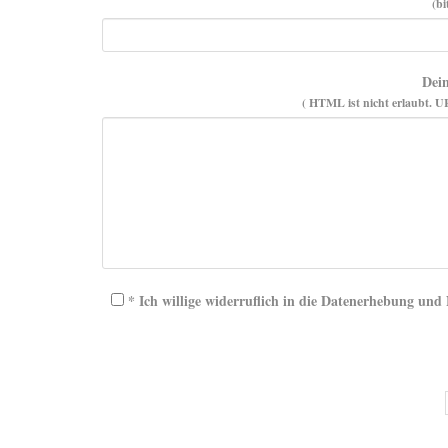
(bi
Dei
( HTML ist
nicht
erlaubt. U
* Ich willige widerruflich in die Datenerhebung un