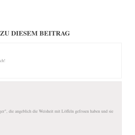
ZU DIESEM BEITRAG
ich!
äger", die angeblich die Weisheit mit Löffeln gefrssen haben und sie