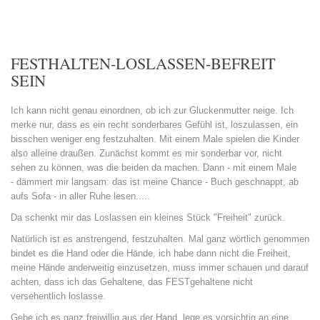
FESTHALTEN-LOSLASSEN-BEFREIT
SEIN
Ich kann nicht genau einordnen, ob ich zur Gluckenmutter neige. Ich
merke nur, dass es ein recht sonderbares Gefühl ist, loszulassen, ein
bisschen weniger eng festzuhalten. Mit einem Male spielen die Kinder
also alleine draußen. Zunächst kommt es mir sonderbar vor, nicht
sehen zu können, was die beiden da machen. Dann - mit einem Male
- dämmert mir langsam: das ist meine Chance - Buch geschnappt, ab
aufs Sofa - in aller Ruhe lesen.....
Da schenkt mir das Loslassen ein kleines Stück "Freiheit" zurück.
Natürlich ist es anstrengend, festzuhalten. Mal ganz wörtlich genommen
bindet es die Hand oder die Hände, ich habe dann nicht die Freiheit,
meine Hände anderweitig einzusetzen, muss immer schauen und darauf
achten, dass ich das Gehaltene, das FESTgehaltene nicht
versehentlich loslasse.
Gebe ich es ganz freiwillig aus der Hand, lege es vorsichtig an eine