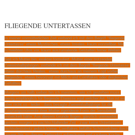
FLIEGENDE UNTERTASSEN
In meiner vormütterlichen Zeit verband ich mit dem Begriff "fliegende
Untertasse" etwas Mystisches, etwas Irreales, kaum vorstellbar. Mir
schwebten Ufos vor, kaum auszumalende Gestalten ferner Welten.
Seit ich Mutter bin, exakter formuliert, Mutter einer trotzenden
Zweieinhalbjährigen, verbinde ich mit dem Begriff "fliegende Untertasse"
etwas durchaus Reales, etwas durchaus an meinem Kopf vorbei
fliegendes, etwas bevorzugt mit Milch und Cornflakes oder dergleichen
Gefülltes.
Morgens um halb sieben bin ich meistens, wie ich gestehen muss,
wenig empfänglich für fliegende Etwasse egal welcher Art. Nun ist es
aber nicht so - leider - dass besagte Zweieinhalbjährige für die
Empfangsmomente ihrer Mutter irgendeine Form der Sensibilität
entwickelt hätte. Aus diesem Grunde flogen, gänzlich unerwartet,
gestern morgen zu nachtschlafender Zeit - zwar keine Untertassen -
nichtsdestotrotz jedoch kleine, Cornflakes befüllte Schüsselchen durch
unsere (bis zu diesem Zeitpunkt) aufgeräumte und saubere Küche.