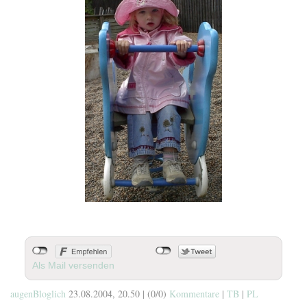
Als Mail versenden
augenBloglich
23.08.2004, 20.50
|
(0/0)
Kommentare
|
TB
|
PL