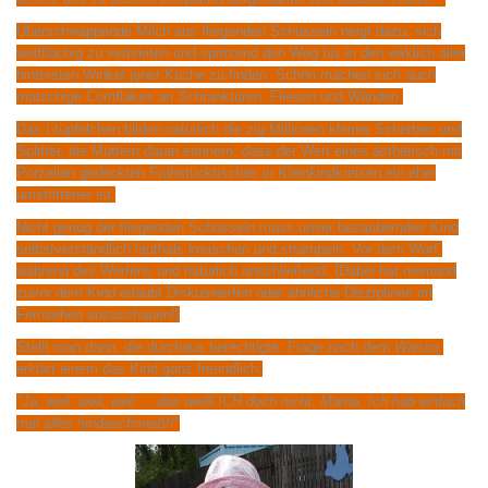
Überschwappende Milch aus fliegenden Schüsseln neigt dazu, sich
weitflächig zu verbreiten und spritzend den Weg bis in den wirklich aller
hintersten Winkel jener Küche zu finden. Schön machen sich auch
matschige Cornflakes an Schranktüren, Fliesen und Wänden.
Das I-tüpfelchen bilden natürlich die zig Millionen kleiner Scherben und
Splitter, die Muttern daran erinnern, dass der Wert eines ästhetisch mit
Porzellan gedeckten Frühstücktisches in Kleinkindkreisen ein eher
umstrittener ist.
Nicht genug der fliegenden Schüsseln muss unser bezauberndes Kind
selbstverständlich lauthals kreischen und strampeln. Vor dem Wurf,
während des Werfens und natürlich anschließend. (Dabei hat niemand
zuvor dem Kind erlaubt Diskuswerfen oder ähnliche Disziplinen im
Fernsehen anzuschauen!)
Stellt man dann, die durchaus berechtigte, Frage nach dem
Warum,
erklärt einem das Kind ganz freundlich:
"Ja, weil, weil, weil.....das weiß ICH doch nicht, Mama. Ich hab einfach
mal alles hindeschmeißt!"