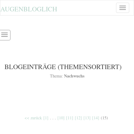
AUGENBLOGLICH
Toggle
naviga
BLOGEINTRÄGE (THEMENSORTIERT)
Nachwuchs
Thema:
<< zurück
[1]
. . .
[10]
[11]
[12]
[13]
[14]
(15)