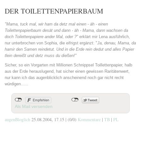
DER TOILETTENPAPIERBAUM
"Mama, tuck mal, wir ham da detz mal einen - äh - einen
Toilettenpapierbaum desät und dann - äh - Mama, dann wachsen da
doch Toilettenpapiere ander Mal, oder ?"
erklärt mir Lena ausführlich,
nur unterbrochen von Sophia, die eifrigst ergänzt: "
Ja, denau, Mama, da
hamir den Samen reindetut. Und in die Erde rein dedut und alles Papier
tlein dereißt und detz muss du dießen!"
Sicher, so ein Vorgarten mit Millionen Schnippsel Toillettenpapier, halb
aus der Erde herauslugend, hat sicher einen gewissen Raritätenwert,
nur kann ich das augenblicklich anscheinend noch gar nicht recht
würdigen......
Als Mail versenden
augenBloglich
25.08.2004, 17.15
|
(0/0)
Kommentare
|
TB
|
PL