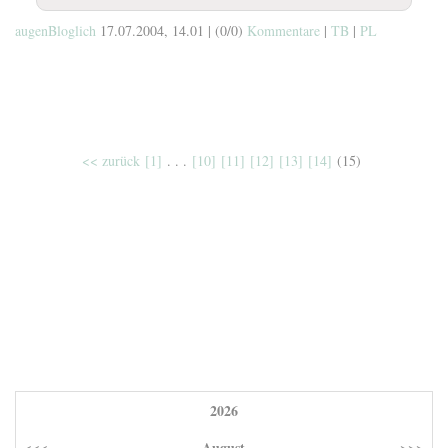
augenBloglich
17.07.2004, 14.01
|
(0/0)
Kommentare
|
TB
|
PL
<< zurück
[1]
. . .
[10]
[11]
[12]
[13]
[14]
(15)
2026
August
<<<
>>>