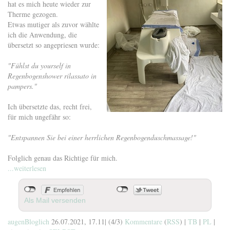
hat es mich heute wieder zur
Therme gezogen.
Etwas mutiger als zuvor wählte
ich die Anwendung, die
übersetzt so angepriesen wurde:
"Fühlst du yourself in
Regenbogenshower rilassato in
pampers."
Ich übersetzte das, recht frei,
für mich ungefähr so:
"Entspannen Sie bei einer herrlichen Regenbogenduschmassage!"
Folglich genau das Richtige für mich.
...weiterlesen
Als Mail versenden
augenBloglich
26.07.2021, 17.11
|
(4/3)
Kommentare
(
RSS
) |
TB
|
PL
|