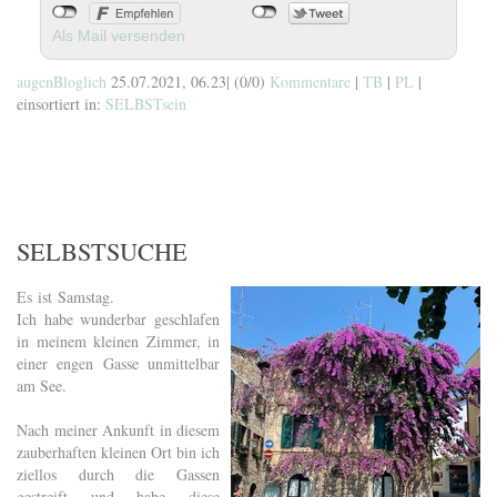
Als Mail versenden
augenBloglich
25.07.2021, 06.23
|
(0/0)
Kommentare
|
TB
|
PL
|
einsortiert in:
SELBSTsein
SELBSTSUCHE
Es ist Samstag.
Ich habe wunderbar geschlafen
in meinem kleinen Zimmer, in
einer engen Gasse unmittelbar
am See.
Nach meiner Ankunft in diesem
zauberhaften kleinen Ort bin ich
ziellos durch die Gassen
gestreift und habe diese