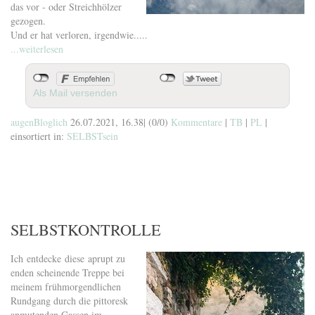
das vor - oder Streichhölzer
gezogen.
Und er hat verloren, irgendwie.....
...weiterlesen
Als Mail versenden
augenBloglich
26.07.2021, 16.38
|
(0/0)
Kommentare
|
TB
|
PL
|
einsortiert in:
SELBSTsein
SELBSTKONTROLLE
Ich entdecke diese aprupt zu
enden scheinende Treppe bei
meinem frühmorgendlichen
Rundgang durch die pittoresk
anmutenden Gassen im