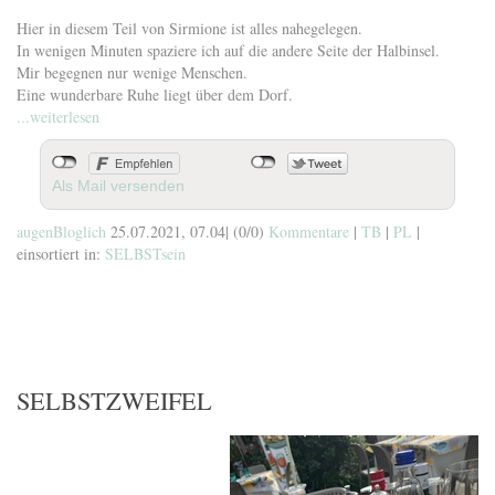
Hier in diesem Teil von Sirmione ist alles nahegelegen.
In wenigen Minuten spaziere ich auf die andere Seite der Halbinsel.
Mir begegnen nur wenige Menschen.
Eine wunderbare Ruhe liegt über dem Dorf.
...weiterlesen
Als Mail versenden
augenBloglich
25.07.2021, 07.04
|
(0/0)
Kommentare
|
TB
|
PL
|
einsortiert in:
SELBSTsein
SELBSTZWEIFEL