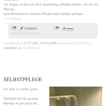
vor Augen, in dem ich mich stundenlang aufhalten konnte, wie bei der
Massage
mein Bewusststein zwischen Wachen und Schlafen gebannt.....
...weiterlesen
Als Mail versenden
augenBloglich
27.07.2021, 07.03
|
(0/0)
Kommentare
|
TB
|
PL
|
einsortiert in:
SELBSTsein
SELBSTPFLEGE
Ich habe es wieder getan.
Nachdem mir die gestrige
Massage so gut getan hat,