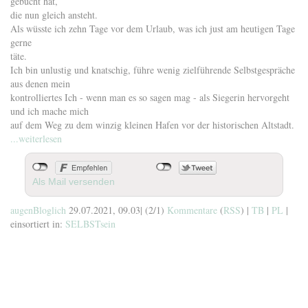
gebucht hat,
die nun gleich ansteht.
Als wüsste ich zehn Tage vor dem Urlaub, was ich just am heutigen Tage
gerne
täte.
Ich bin unlustig und knatschig, führe wenig zielführende Selbstgespräche
aus denen mein
kontrolliertes Ich - wenn man es so sagen mag - als Siegerin hervorgeht
und ich mache mich
auf dem Weg zu dem winzig kleinen Hafen vor der historischen Altstadt.
...weiterlesen
Als Mail versenden
augenBloglich
29.07.2021, 09.03
|
(2/1)
Kommentare
(
RSS
) |
TB
|
PL
|
einsortiert in:
SELBSTsein