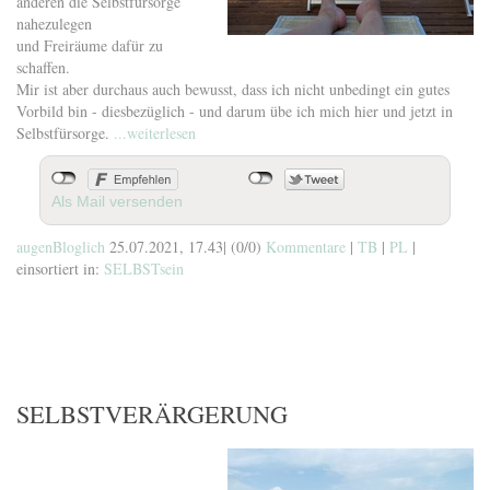
anderen die Selbstfürsorge
nahezulegen
und Freiräume dafür zu
schaffen.
Mir ist aber durchaus auch bewusst, dass ich nicht unbedingt ein gutes
Vorbild bin - diesbezüglich - und darum übe ich mich hier und jetzt in
Selbstfürsorge.
...weiterlesen
Als Mail versenden
augenBloglich
25.07.2021, 17.43
|
(0/0)
Kommentare
|
TB
|
PL
|
einsortiert in:
SELBSTsein
SELBSTVERÄRGERUNG