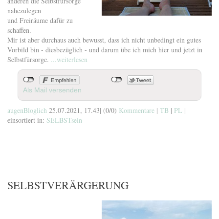
anderen die Selbstfürsorge
nahezulegen
und Freiräume dafür zu
schaffen.
Mir ist aber durchaus auch bewusst, dass ich nicht unbedingt ein gutes
Vorbild bin - diesbezüglich - und darum übe ich mich hier und jetzt in
Selbstfürsorge.
...weiterlesen
Als Mail versenden
augenBloglich
25.07.2021, 17.43
|
(0/0)
Kommentare
|
TB
|
PL
|
einsortiert in:
SELBSTsein
SELBSTVERÄRGERUNG