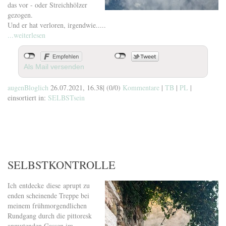
das vor - oder Streichhölzer
gezogen.
Und er hat verloren, irgendwie.....
...weiterlesen
Als Mail versenden
augenBloglich
26.07.2021, 16.38
|
(0/0)
Kommentare
|
TB
|
PL
|
einsortiert in:
SELBSTsein
SELBSTKONTROLLE
Ich entdecke diese aprupt zu
enden scheinende Treppe bei
meinem frühmorgendlichen
Rundgang durch die pittoresk
anmutenden Gassen im