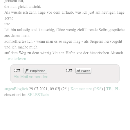
gebucht hat,
die nun gleich ansteht.
Als wüsste ich zehn Tage vor dem Urlaub, was ich just am heutigen Tage
gerne
täte.
Ich bin unlustig und knatschig, führe wenig zielführende Selbstgespräche
aus denen mein
kontrolliertes Ich - wenn man es so sagen mag - als Siegerin hervorgeht
und ich mache mich
auf dem Weg zu dem winzig kleinen Hafen vor der historischen Altstadt.
...weiterlesen
Als Mail versenden
augenBloglich
29.07.2021, 09.03
|
(2/1)
Kommentare
(
RSS
) |
TB
|
PL
|
einsortiert in:
SELBSTsein