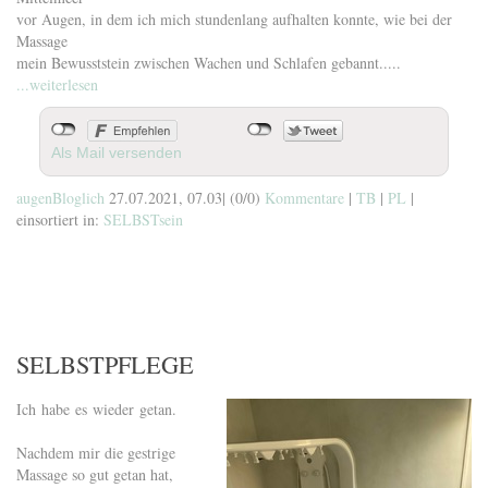
vor Augen, in dem ich mich stundenlang aufhalten konnte, wie bei der
Massage
mein Bewusststein zwischen Wachen und Schlafen gebannt.....
...weiterlesen
Als Mail versenden
augenBloglich
27.07.2021, 07.03
|
(0/0)
Kommentare
|
TB
|
PL
|
einsortiert in:
SELBSTsein
SELBSTPFLEGE
Ich habe es wieder getan.
Nachdem mir die gestrige
Massage so gut getan hat,