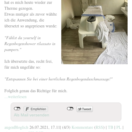
hat es mich heute wieder zur
Therme gezogen.
Etwas mutiger als zuvor wählte
ich die Anwendung, die
übersetzt so angepriesen wurde:
"Fühlst du yourself in
Regenbogenshower rilassato in
pampers."
Ich übersetzte das, recht frei,
für mich ungefähr so:
"Entspannen Sie bei einer herrlichen Regenbogenduschmassage!"
Folglich genau das Richtige für mich.
...weiterlesen
Als Mail versenden
augenBloglich
26.07.2021, 17.11
|
(4/3)
Kommentare
(
RSS
) |
TB
|
PL
|