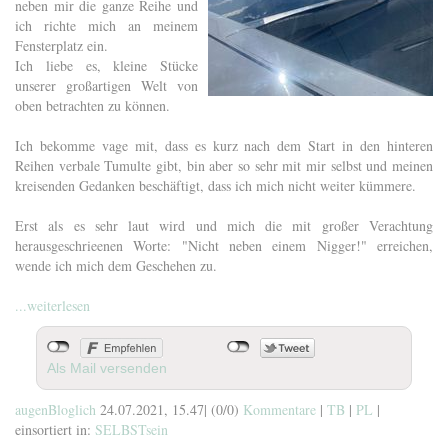
neben mir die ganze Reihe und
ich richte mich an meinem
Fensterplatz ein.
Ich liebe es, kleine Stücke
unserer großartigen Welt von
oben betrachten zu können.
Ich bekomme vage mit, dass es kurz nach dem Start in den hinteren
Reihen verbale Tumulte gibt, bin aber so sehr mit mir selbst und meinen
kreisenden Gedanken beschäftigt, dass ich mich nicht weiter kümmere.
Erst als es sehr laut wird und mich die mit großer Verachtung
herausgeschrieenen Worte: "Nicht neben einem Nigger!" erreichen,
wende ich mich dem Geschehen zu.
...weiterlesen
Als Mail versenden
augenBloglich
24.07.2021, 15.47
|
(0/0)
Kommentare
|
TB
|
PL
|
einsortiert in:
SELBSTsein