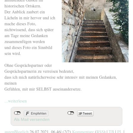
historischen Ortskern.
Der Anblick zaubert ein
Lächeln in mir hervor und ich
mache dieses Foto,
nichtwissend, dass sich später
am Tage meine Gedanken
zusammenfügen werden
und dieses Foto ein Sinnbild
sein wird.
Ohne Gesprächspartner oder
Gesprächspartnerin zu verreisen bedeutet,
dass ich mich natürlicherweise sehr intensiv mit meinen Gedanken,
meinen
Gefühlen, mit mir SELBST auseinandersetze.
...weiterlesen
Als Mail versenden
augenBloglich
26.07.2021, 06.46
|
(2/2)
Kommentare
(
RSS
) |
TB
|
PL
|