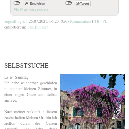
Als Mail versenden
augenBloglich
25.07.2021, 06.23
|
(0/0)
Kommentare
|
TB
|
PL
|
einsortiert in:
SELBSTsein
SELBSTSUCHE
Es ist Samstag.
Ich habe wunderbar geschlafen
in meinem kleinen Zimmer, in
einer engen Gasse unmittelbar
am See.
Nach meiner Ankunft in diesem
zauberhaften kleinen Ort bin ich
ziellos durch die Gassen
gestreift und habe diese