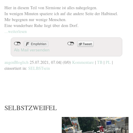
Hier in diesem Teil von Sirmione ist alles nahegelegen.
In wenigen Minuten spaziere ich auf die andere Seite der Halbinsel.
Mir begegnen nur wenige Menschen.
Eine wunderbare Ruhe liegt über dem Dorf.
...weiterlesen
Als Mail versenden
augenBloglich
25.07.2021, 07.04
|
(0/0)
Kommentare
|
TB
|
PL
|
einsortiert in:
SELBSTsein
SELBSTZWEIFEL